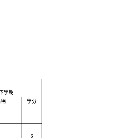
下學期
名稱
學分
6