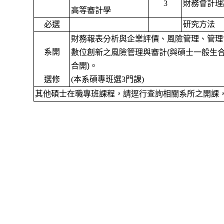
3
財務會計理
高等審計學
必選
研究方法
財務報表分析與企業評價、風險管理、管理會
系開
數位創新之風險管理與審計(與碩士一般生合
合開)。
選修
(
本系碩專班選
3
門課
)
其他碩士在職專班課程，請逕行查詢相關系所之開課