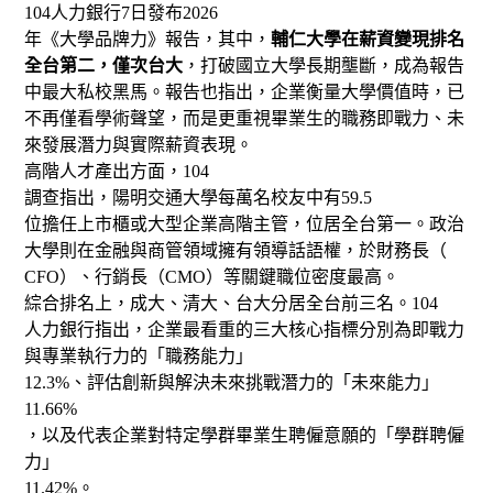
104
人力銀行
7
日發布
2026
年《大學品牌力》報告，其中，
輔仁大學在薪資變現排名
全台第二，僅次台大
，打破國立大學長期壟斷，成為報告
中最大私校黑馬。報告也指出，企業衡量大學價值時，已
不再僅看學術聲望，而是更重視畢業生的職務即戰力、未
來發展潛力與實際薪資表現。
高階人才產出方面，
104
調查指出，陽明交通大學每萬名校友中有
59.5
位擔任上市櫃或大型企業高階主管，位居全台第一。政治
大學則在金融與商管領域擁有領導話語權，於財務長（
CFO
）、行銷長（
CMO
）等關鍵職位密度最高。
綜合排名上，成大、清大、台大分居全台前三名。
104
人力銀行指出，企業最看重的三大核心指標分別為即戰力
與專業執行力的「職務能力」
12.3%
、評估創新與解決未來挑戰潛力的「未來能力」
11.66%
，以及代表企業對特定學群畢業生聘僱意願的「學群聘僱
力」
11.42%
。