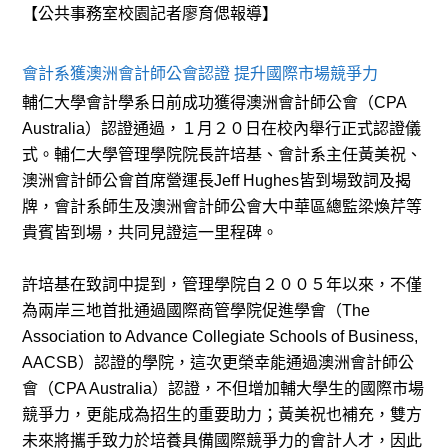
【公共事務室校園記者廖育偲報導】
會計系獲澳洲會計師公會認證 提升國際市場競爭力
輔仁大學會計學系日前成功獲得澳洲會計師公會（CPA
Australia）認證通過，１月２０日在校內舉行正式認證儀
式。輔仁大學管理學院院長許培基、會計系主任黃美祝、
澳洲會計師公會首席營運長Jeff Hughes皆到場致詞及揭
牌，會計系師生及澳洲會計師公會大中華區總監梁煥芹等
貴賓皆到場，共同見證這一里程碑。
許培基在致詞中提到，管理學院自２００５年以來，不僅
為兩岸三地首批通過國際商管學院促進學會（The
Association to Advance Collegiate Schools of Business,
AACSB）認證的學院，這次更榮幸能通過澳洲會計師公
會（CPA Australia）認證，不但增加輔大學生的國際市場
競爭力，更能成為招生的重要助力；黃美祝也補充，雙方
未來將攜手致力於培養具備國際競爭力的會計人才，因此