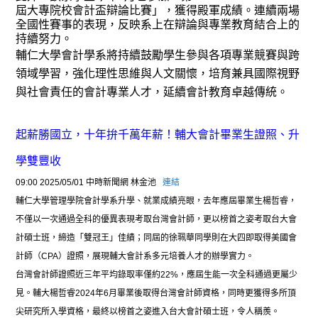
屆大專院校會計盃辯論比賽」，獲得殿軍成績。連續兩場
全國性賽事的表現，反映系上在辯論與專業教育結合上的
持續努力。
輔仁大學會計學系將持續鼓勵學生參與各項專業競賽與跨
領域學習，強化理性思維與人文關懷，培育兼具國際視野
與社會責任的會計專業人才，延續會計教育卓越傳統。
起薪勝國立，十年拚千萬年薪！輔大會計畢業生證照、升
學雙豐收
09:00 2025/05/01 中時新聞網 林金池
連結
輔仁大學管理學院會計學系升學、就業成績亮眼，去年應屆畢業生楊哲睿，
不僅以一次通過全科的優異表現考取台灣會計師，更以榜首之姿考取台大會
計碩士班，締造「雙冠王」佳績；同屆的徐珮華同學則在大四即取得美國會
計師（CPA）證照，展現輔大會計系多元培養人才的辦學實力。
台灣會計師證照近三年平均錄取率僅約22%，應屆生能一次全科通過更屬少
見。輔大楊哲睿2024年6月畢業後取得台灣會計師資格，同時更獲得多所頂
尖研究所入學資格，最終以榜首之姿進入台大會計碩士班，令人稱羨。