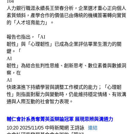
104
人力銀行職涯永續長王榮春分析，企業選才重心正向個人
素質傾斜，產學合作的價值已由傳統的機構簽署轉向實質
的「人才培育能力」。
報告也指出，「
AI
韌性」與「心理韌性」已成為企業評估畢業生潛力的關
鍵。「
AI
韌性」為結合批判性思維、創新思考、數位素養與數據洞
察，在
AI
快速演進下持續學習與調整工作模式的能力；「心理韌
性」則指面對壓力與變動時，仍能維持穩定情緒、有效溝
通與人際互動的社會智力表現。
輔仁會計系勇奪菁英盃辯論冠軍
展現思辨與溝通力
10:20 2025/11/05 中時新聞網 王詩詠
連結