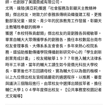
師，也創辦了美國鼎威有限公司。
尤瑪．達陸(黃亞莉)獲選「社會服務及彰顯天主教精神
類」傑出校友，她致力於泰雅族傳統染織復建工程，更推
動部落兒童、婦女、青少年的民族教育工作發展，彰顯天
主教犧牲奉獻的精神。
獲選「本校特殊貢獻類」傑出校友的是劉雅各與楊敏華。
畢業自輔大大眾傳播學系的劉雅各，擔任本校數屆台南市
校友會理事長、大傳系系友會會長，多年來熱心校院系
務，還協助推動傳播學院傳播創新研究中心的「學生創新
創業育成計畫」；校友楊敏華１９７７年進入輔大法律系
時半工半讀，當年的輔大工讀生如今是僑光科技大學校
長，畢業後也不忘回饋母校，實為輔大引以為傲的楷模。
以上九位傑出校友皆經過嚴密的遴選程序，以推薦、審查
與議決三個階段進行，由眾校友中選擇出類拔萃者，擔任
輔仁大學１０４學年度傑出校友。【公共事務室校園記者
尤文報導】