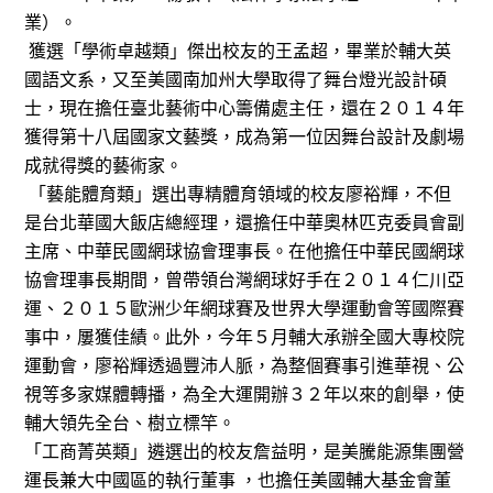
業）。
獲選「學術卓越類」傑出校友的王孟超，畢業於輔大英
國語文系，又至美國南加州大學取得了舞台燈光設計碩
士，現在擔任臺北藝術中心籌備處主任，還在２０１４年
獲得第十八屆國家文藝獎，成為第一位因舞台設計及劇場
成就得獎的藝術家。
「藝能體育類」選出專精體育領域的校友廖裕輝，不但
是台北華國大飯店總經理，還擔任中華奧林匹克委員會副
主席、中華民國網球協會理事長。在他擔任中華民國網球
協會理事長期間，曾帶領台灣網球好手在２０１４仁川亞
運、２０１５歐洲少年網球賽及世界大學運動會等國際賽
事中，屢獲佳績。此外，今年５月輔大承辦全國大專校院
運動會，廖裕輝透過豐沛人脈，為整個賽事引進華視、公
視等多家媒體轉播，為全大運開辦３２年以來的創舉，使
輔大領先全台、樹立標竿。
「工商菁英類」遴選出的校友詹益明，是美騰能源集團營
運長兼大中國區的執行董事 ，也擔任美國輔大基金會董