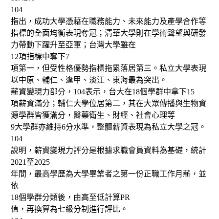
104
指出，成功大學憑藉在職務能力、未來能力及產學合作等
指標的全面均衡表現奪冠；清華大學則在學術聲望與研發
力帶動下躍升至亞軍；台灣大學雖在
12
項指標中奪下
7
項第一，但受性格優勢指標拖累落居第三。私立大學表現
以中原、輔仁、逢甲、淡江、東海最為突出。
薪資變現力部分，
104
表示，台大在
18
個學群中拿下
15
項薪資滿分；輔仁大學位居第二，其在大眾傳播與生物資
源學群皆獲滿分，醫藥衛生、財經、社會心理等
9
大學群亦維持
6
分水準，整體薪資表現為私立大學之冠。
104
說明，薪資變現力評分是根據求職會員資料為基礎，統計
2021
至
2025
年間，最高學歷為大學畢業者之第一份正職工作月薪，並
依
18
個學群分類後，由高至低計算
PR
值，再換算為七級分制進行評比。