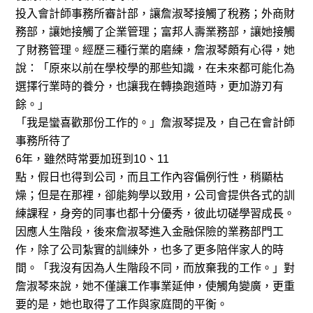
投入會計師事務所審計部，讓詹淑琴接觸了稅務；外商財
務部，讓她接觸了企業管理；富邦人壽業務部，讓她接觸
了財務管理。經歷三種行業的磨練，詹淑琴頗有心得，她
說：「原來以前在學校學的那些知識，在未來都可能化為
選擇行業時的養分，也讓我在轉換跑道時，更加游刃有
餘。」
「我是蠻喜歡那份工作的。」詹淑琴提及，自己在會計師
事務所待了
6
年，雖然時常要加班到
10
、
11
點，假日也得到公司，而且工作內容偏例行性，稍顯枯
燥；但是在那裡，卻能夠學以致用，公司會提供各式的訓
練課程，身旁的同事也都十分優秀，彼此切磋學習成長。
因應人生階段，後來詹淑琴進入金融保險的業務部門工
作，除了公司紮實的訓練外，也多了更多陪伴家人的時
間。「我沒有因為人生階段不同，而放棄我的工作。」對
詹淑琴來說，她不僅讓工作事業延伸，使觸角變廣，更重
要的是，她也取得了工作與家庭間的平衡。