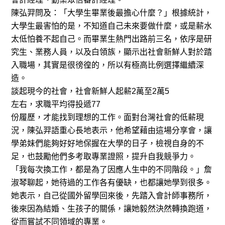
陳弘羿問及：「大學生畢業後最擔心什麼？」根據統計，
大學生最害怕的是，不知道自己未來要做什麼，或是薪水
太低怕養不起自己。而畢業生熱門出路前三名，依序是研
究生、業務人員，以及白領族，顯示出社會新鮮人對於踏
入職場，其實是很徬徨的，所以有極高比例選擇繼續深
造。
談起現今的社會，社會新鮮人起薪
2
萬至
2
萬
5
左右，求職平均得投遞
77
份履歷，才能找到理想的工作。面對台灣社會的低薪現
況，陳弘羿語重心長地表示，他希望藉由這場分享會，讓
學弟妹們能夠好好地保握在大學的日子，檢視自身的不
足，也鼓勵他們多考取專業證照，提升自我競爭力。
「我每次換工作，都是為了因應人生中的不同階段。」詹
淑琴聊起，她待過的工作各有優缺，也都讓她學到很多。
她表示，自己從國外留學回來後，先踏入會計師事務所，
後來因為結婚、生孩子的關係，讓她毅然決然轉換跑道，
從而嘗試不同領域的專業。