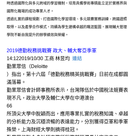
時透過國際化與多元跨域的學習機制，培育具備學術專精能立足於實務界與
國際化職場的成功專業人才。
透過扎實的課程規劃、打造國際化學習環境、多元競賽實務訓練、跨國證照
取得，以及產學合作模式，持續為學生建構卓越的職涯藍圖，展現輔大管理
學院不斷自我提升的辦學績效與榮耀。
2019德勤稅務挑戰賽 政大、輔大奪亞季軍
14:122019/10/30 工商 林昱均
連結
勤業眾信（
Deloitte
）指出，第十六屆「德勤稅務精英挑戰賽」日前在成都圓
滿落幕。
勤業眾信會計師事務所表示，台灣隊伍於中國稅法競賽表
現不凡，政治大學及輔仁大學在中港澳台
66
所頂尖大學中脫穎而出，應用專業扎實的稅務知識、卓越
的分析能力及沉穩流暢的表達能力，分別獲得亞軍和季軍
殊榮，上海財經大學則摘得桂冠。