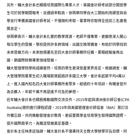
另外，輔大會計系也積極培育國際化專業人才，美國會計師考試部分開放學
生可於就學期間報考，且通過率較高，徐珮華同學自大三開始利用課堂與自
學並行準備美國會計師考試，不僅順利考取，畢業時亦取得全班前三名書卷
獎肯定。
徐珮華表示，輔大會計系扎實的教學資源，老師不僅專業，更願意深入關心
每位學生的發展，學校提供許多跨領域、出國交換等機會，有助於同學找到
未來發展方向。未來她規畫先至四大會計師事務所任職，累積經驗後再出
國，朝國際財務專業領域發展。
輔大管理學院學術成績斐然，培育的學生更深受產業界肯定。根據調查，輔
大管理學院畢業生初入職場薪資超過許多國立大學，會計系起薪平均4萬以
上，進入國內知名四大會計師事務所者眾多，經過約十年培訓，有機會晉升
為合夥人，年薪千萬不再是遙不可及的夢想。
近年輔大會計系也積極推動國際交流合作，2015年起與澳洲會計師公會(CPA
Australia)簽約進行課程認證，2019年與美國管理會計師協會（IMA）簽訂合
作備忘錄，共同推動管理會計教育，更設置獎學金培育學生取得國際證照，
提升國際競爭力，為職涯發展奠定基礎。
會計系主任林彥廷強調，輔大會計系不僅秉持天主教大學辦學宗旨目標，同