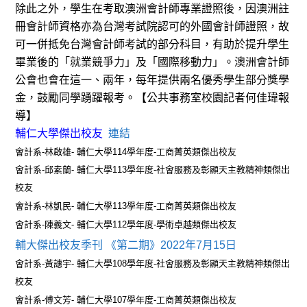
除此之外，學生在考取澳洲會計師專業證照後，因澳洲註
冊會計師資格亦為台灣考試院認可的外國會計師證照，故
可一併抵免台灣會計師考試的部分科目，有助於提升學生
畢業後的「就業競爭力」及「國際移動力」。澳洲會計師
公會也會在這一、兩年，每年提供兩名優秀學生部分獎學
金，鼓勵同學踴躍報考。【公共事務室校園記者何佳瑋報
導】
輔仁大學傑出校友
連結
會計系-林啟雄- 輔仁大學114學年度-工商菁英類傑出校友
會計系-邱素蘭- 輔仁大學113學年度-社會服務及彰顯天主教精神類傑出
校友
會計系-林凱民- 輔仁大學113學年度-工商菁英類傑出校友
會計系-陳義文- 輔仁大學112學年度-學術卓越類傑出校友
輔大傑出校友季刊 《第二期》2022年7月15日
會計系-黃譓宇- 輔仁大學108學年度-社會服務及彰顯天主教精神類傑出
校友
會計系-傅文芳- 輔仁大學107學年度-工商菁英類傑出校友