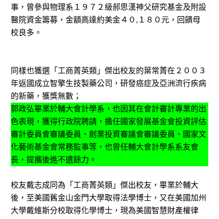
事，曾參與物理系１９７２級郝思漢神父研究基金及附設
醫院資金籌募，金額高達約美金４０,１８０元，回饋母
校良多。
同樣也獲選「工商菁英類」傑出校友的葉常菁在２００３
年返國成立智擎生技製藥公司，研發癌症及亞洲流行疾病
的新藥，獲獎無數；
郭政弘畢業於輔大會計學系，也因其在會計審計專業的出
色表現，獲得行政院聘請，擔任國家發展基金會投資評估
審計委員會審議委員、創業投資審議會審議委員、國家文
化藝術基金會常務監事等，也曾任輔大會計學系系友會
長，提攜後進不遺餘力。
校友戴志成同為「工商菁英類」傑出校友，畢業於輔大
後，至美國舊金山金門大學取得法學博士，又在美國加州
大學戴維斯分校取得化學博士，現為美國智慧財產權律