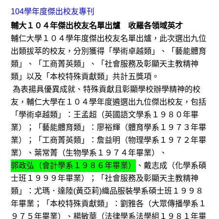
104學年度傑出校友專刊
輔大１０４年傑出校友名單出爐 收羅各領域英才
輔仁大學１０４學年度傑出校友名單出爐，此次選出九位
出類拔萃的校友，分別獲得「學術卓越類」、「藝能體育
類」、「工商菁英類」、「社會服務及彰顯天主教精神
類」以及「本校特殊貢獻類」共計五獎項。
為表揚具優異成就、特殊貢獻且彰顯學校辦學精神的校
友，輔仁大學在１０４學年度遴選出九位傑出校友，包括
「學術卓越類」：王孟超（英國語文學系１９８０年畢
業）；「藝能體育類」：廖裕輝（體育學系１９７３年畢
業）；「工商菁英類」：詹益明（物理學系１９７２年畢
業）、葉常菁（生物學系１９７４年畢業）、
郭政弘（會計學系１９８６年畢業）
、戴志成（化學系碩
士班１９９９年畢業）；「社會服務及彰顯天主教精神
類」：尤瑪．達陸(黃亞莉)織品服裝學系碩士班１９９８
年畢業；「本校特殊貢獻類」：劉雅各（大眾傳播學系１
９７５年畢業）、楊敏華（法律學系法學組１９８１年畢