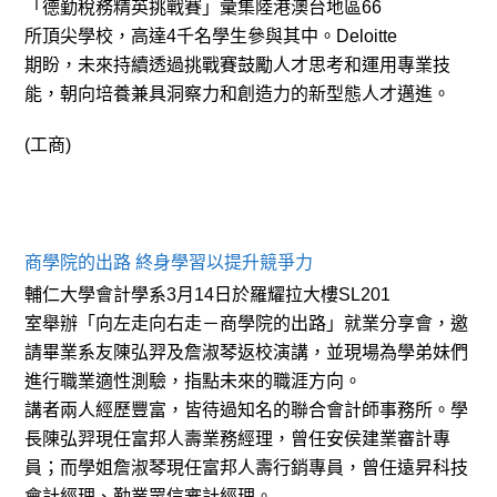
「德勤稅務精英挑戰賽」彙集陸港澳台地區
66
所頂尖學校，高達
4
千名學生參與其中。
Deloitte
期盼，未來持續透過挑戰賽鼓勵人才思考和運用專業技
能，朝向培養兼具洞察力和創造力的新型態人才邁進。
(
工商
)
商學院的出路 終身學習以提升競爭力
輔仁大學會計學系
3
月
14
日於羅耀拉大樓
SL201
室舉辦「向左走向右走－商學院的出路」就業分享會，邀
請畢業系友陳弘羿及詹淑琴返校演講，並現場為學弟妹們
進行職業適性測驗，指點未來的職涯方向。
講者兩人經歷豐富，皆待過知名的聯合會計師事務所。學
長陳弘羿現任富邦人壽業務經理，曾任安侯建業審計專
員；而學姐詹淑琴現任富邦人壽行銷專員，曾任遠昇科技
會計經理、勤業眾信審計經理。