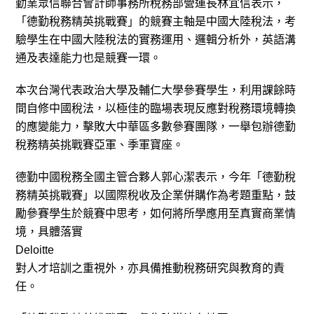
勤業眾信聯合會計師事務所稅務部營運長林宜信表示，
「德勤稅務精英挑戰賽」的競賽主軸是中國大陸稅法，考
驗學生在中國大陸稅法的實務運用、邏輯分析外，英語溝
通及表達能力也是競賽一環。
本次台灣代表政治大學及輔仁大學參賽學生，利用課餘時
間自修中國稅法，以極佳的臨場表現反應對稅務環境轉換
的應變能力，擊敗大中華區多數參賽團隊，一舉包辦德勤
稅務精英挑戰賽亞軍、季軍寶座。
德勤中國稅務全國主管合夥人郭心潔表示，今年「德勤稅
務精英挑戰賽」以國際稅收及企業併購作為考題重點，鼓
勵參賽學生於競賽中思考，如何將所學應用至真實商業情
境，具體落實
Deloitte
對人才培訓之重視外，亦具備推動稅務研究與教育的責
任。