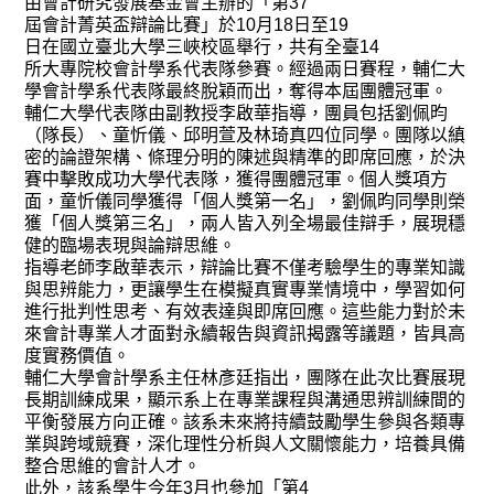
由會計研究發展基金會主辦的「第
37
屆會計菁英盃辯論比賽」於
10
月
18
日至
19
日在國立臺北大學三峽校區舉行，共有全臺
14
所大專院校會計學系代表隊參賽。經過兩日賽程，輔仁大
學會計學系代表隊最終脫穎而出，奪得本屆團體冠軍。
輔仁大學代表隊由副教授李啟華指導，團員包括劉佩昀
（隊長）、童忻儀、邱明萱及林琦真四位同學。團隊以縝
密的論證架構、條理分明的陳述與精準的即席回應，於決
賽中擊敗成功大學代表隊，獲得團體冠軍。個人獎項方
面，童忻儀同學獲得「個人獎第一名」，劉佩昀同學則榮
獲「個人獎第三名」，兩人皆入列全場最佳辯手，展現穩
健的臨場表現與論辯思維。
指導老師李啟華表示，辯論比賽不僅考驗學生的專業知識
與思辨能力，更讓學生在模擬真實專業情境中，學習如何
進行批判性思考、有效表達與即席回應。這些能力對於未
來會計專業人才面對永續報告與資訊揭露等議題，皆具高
度實務價值。
輔仁大學會計學系主任林彥廷指出，團隊在此次比賽展現
長期訓練成果，顯示系上在專業課程與溝通思辨訓練間的
平衡發展方向正確。該系未來將持續鼓勵學生參與各類專
業與跨域競賽，深化理性分析與人文關懷能力，培養具備
整合思維的會計人才。
此外，該系學生今年
3
月也參加「第
4