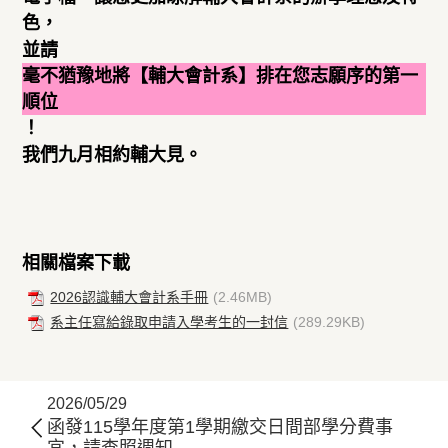
色，
並請
毫不猶豫地將【
輔大會計系】
排在您志願序的第一
順位
！
我們九月相約輔大見。
相關檔案下載
2026認識輔大會計系手冊
(2.46MB)
系主任寫給錄取申請入學考生的一封信
(289.29KB)
2026/05/29
函發115學年度第1學期繳交日間部學分費事