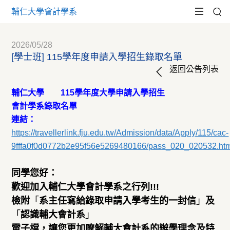
輔仁大學會計學系
2026/05/28
[學士班] 115學年度申請入學招生錄取名單
返回公告列表
輔仁大學 115學年度大學申請入學招生
會計學系錄取名單
連結：
https://travellerlink.fju.edu.tw/Admission/data/Apply/115/cac-
9fffa0f0d0772b2e95f56e5269480166/pass_020_020532.ht
同學您好：
歡迎加入輔仁大學會計學系之行列!!!
檢附
「
系主任寫給錄取申請入學考生的一封信
」
及
「
認識輔大會計系
」
電子檔，讓您更加瞭解輔大會計系的辦學理念及特