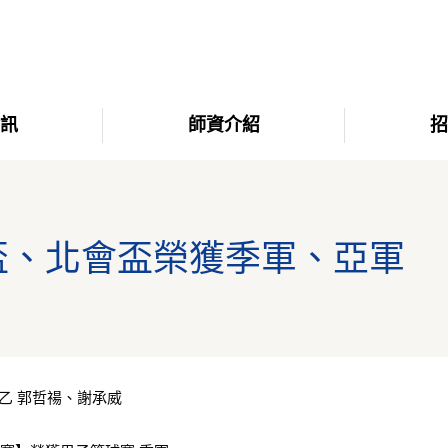
資訊
師資介紹
招
會盃、北會盃榮獲季軍、亞軍
乙 郭哲禓、謝承威