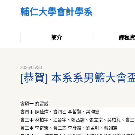
輔仁大學會計學系
簡介
課程
2026/05/30
[恭賀] 本系系男籃大
會碩一 俞留威
會四甲 陳佳煒、會四乙 李哲賢、葉昀鑫
會三甲 林柏宇、江晉宇、鄭丞訓、張立宗、吳柏毅、會三
會二甲 李奇駿、會二乙 李彥霆、劉孟軒、戴翊宸