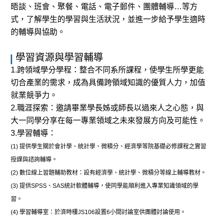
晤談、班會、聚餐、電話、電子郵件、團體輔導…等方
式，了解學生的學習與生活狀況，並進一步給予學生適時
的輔導與協助。
學習資源與學習輔導
1.跨領域學分學程：整合不同系所課程，使學生所學更能
切合產業的需求，成為具備跨領域知識的優質人力，加值
就業競爭力。
2.職涯探索：邀請畢業學長姊或師長以過來人之心態，與
大一同學分享在每一專業領域之未來發展方向及可能性。
3.學習輔導：
(1)
提供學生關於會計學、統計學、
微積分、經濟學等院基礎必修課程之實習
授課與諮詢輔導。
(2)
數位線上習題輔助教材：設有經濟學、統計學、微積分等線上輔導教材。
(3)
提供
SPSS
、
SAS
統計軟體輔導，使同學能順利進入專業知識領域的學
習。
(4)
學習輔導室：於濟時樓
JS106
設置
6
小間討論室供團體討論使用。