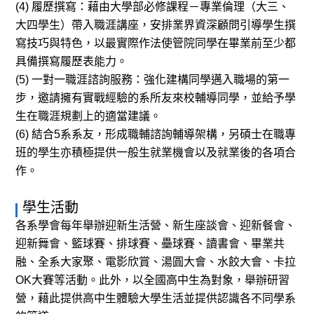
(4) 履歷撰寫：藉由大學部必修課程－專業倫理（大三、
大四學生）帶入職涯講座，安排業界資深顧問引導學生撰
寫技巧與特色，以最實際作法使管院同學在畢業前至少都
具備撰寫履歷表能力。
(5) 一對一職涯諮詢服務：強化建構同學邁入職場的第一
步，邀請擁有實戰經驗的系所友來校輔導同學，並給予學
生在職涯規劃上的適當建議。
(6) 結合5系系友，形成職輔諮詢輔導架構，另碩士在職專
班的學生亦積極提供一般生就業機會以及就業後的各項合
作。
學生活動
各系學會每年舉辦迎新生活營、新生座談會、迎新餐會、
迎新舞會、籃球賽、排球賽、壘球賽、讀書會、畢業共
融、全系大家聚、電影欣賞、湯圓大會、水餃大會、卡拉
OK大賽等活動。此外，以全國高中生為對象，舉辦研習
營，藉此提供高中生體驗大學生活並提供認識各不同學系