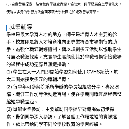
(5)
自我發展探索：結合校內學務處資源，協助大一同學發展自主學習能力，
使能以多元的學習方法全面吸取大學校園之知識及智慧菁華。
就業輔導
學校是最大孕育人才的地方，師長是培育人才主要的舵
手，校友即是將人才培育推向更專業符合市場期待的助
手，為強化職涯輔導機制，藉以規劃多元活動以協助學生
發展及職涯探索，充實學生職能使其於學職轉換銜接職場
的過程中成功適應且無縫接軌。
(1) 學生在大一入門即開始學習如何使用CVHS系統，於
大二開始接受多元的職輔培育。
(2) 每學年可參與院系所舉辦的學長姐經驗分享、專家演
講、職涯工作坊等活動近百場，使在學期間職涯歷程完整
縮短學職差距。
(3) 舉辦企業參訪：主要幫助同學提早對職場做初步探
索，帶領同學深入參訪，了解各個工作環境裡的實際運
作，藉此帶給同學不同於學校教育的學習經驗。