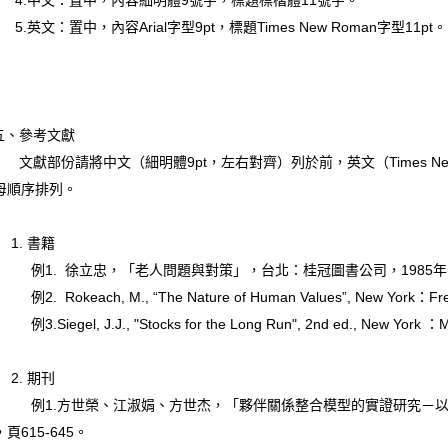
.中文：置中，內容細明體9號字，標題標楷體11號字。
.英文：置中，內容Arial字型9pt，標題Times New Roman字型11pt。
、參考文獻
獻部份請將中文（細明體9pt，左右對齊）列於前，英文（Times New
母順序排列。
. 書籍
1. 徐立忠，「老人問題與對策」，台北：桂冠圖書公司，1985年
. Rokeach, M., “The Nature of Human Values”, New York：Free
.Siegel, J.J., "Stocks for the Long Run", 2nd ed., New York ：M
. 期刊
1.方世榮、江淑娟、方世杰，「夥伴關係整合模型的實證研究－以中小
頁615-645。