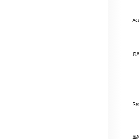
例2
例3.
Ac
3
例
頁8
例2.
4
例
例2
Res
5
例
學