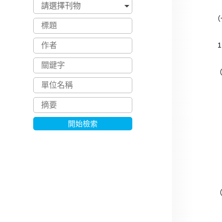
（
1
（
a
（
開始檢索
第
第
第
第
（
1
小