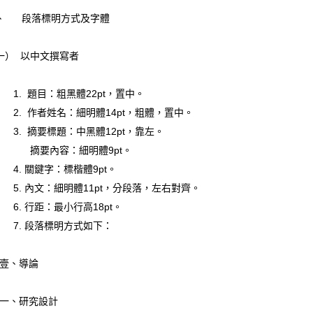
、 段落標明方式及字體
一） 以中文撰寫者
. 題目：粗黑體22pt，置中。
. 作者姓名：細明體14pt，粗體，置中。
. 摘要標題：中黑體12pt，靠左。
要內容：細明體9pt。
. 關鍵字：標楷體9pt。
. 內文：細明體11pt，分段落，左右對齊。
. 行距：最小行高18pt。
. 段落標明方式如下：
、導論
、研究設計