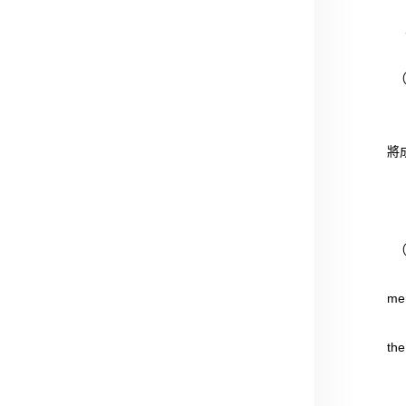
二
（
假
2
將
（
…Ho
mer
7St
the