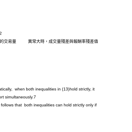
2
稱期間的交易量 異常大時，成交量殘差與報酬率殘差值
。
, when both inequalities in (13)hold strictly, it
ort simultaneously.7
s that both inequalities can hold strictly only if