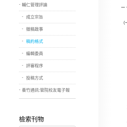
輔仁管理評論
一
成立宗旨
（
徵稿啟事
1
稿約格式
2
編輯委員
3
摘
評審程序
4
5
投稿方式
6
養竹通訊:管院校友電子報
7
壹
檢索刊物
一