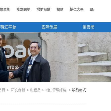
規查詢
校友園地
場地租借
捐款
輔仁大學
EN
職涯平台
國際發展
榮譽榜
首頁
研究創新
出版品
輔仁管理評論
稿約格式