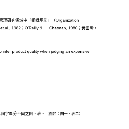
究領域中「組織承諾」（Organization
l., 1982；O’Reilly & Chatman, 1986；黃國隆，
infer product quality when judging an expensive
以國字區分不同之圖、表。
（例如：圖一、表二）