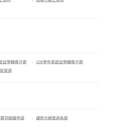
線上教材
微積分線上教學
英語自學輔導方案
106學年英語自學輔導方案
習資源
運算伺服器申請
課程大綱查詢系統