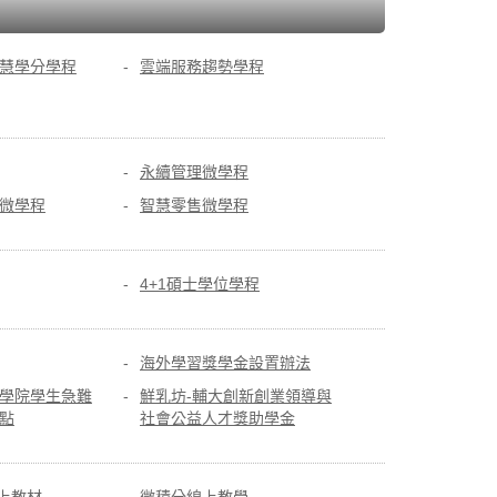
慧學分學程
雲端服務趨勢學程
永續管理微學程
微學程
智慧零售微學程
4+1碩士學位學程
海外學習獎學金設置辦法
學院學生急難
鮮乳坊-輔大創新創業領導與
點
社會公益人才獎助學金