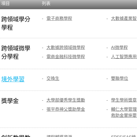
項目
列表
電子商務學程
大數據產業智
跨領域學分
學程
大數據跨領域微學程
AI微學程
跨領域微學
分學程
電商金融科技微學程
人工智慧應用
交換生
雙聯學位
境外學習
大學部優秀學生獎勵
學生學術獎章
獎學金
張宇恭神父獎助學金
輔仁大學管理
救助金實施要