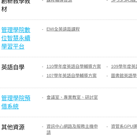
課程輔導資源
SPSS/SAS
創新教學教
材
EMI全英遠距課程
管理學院數
位智慧永續
學習平台
110學年度英語自學輔導方案
109學年度
英語自學
107學年英語自學輔導方案
圖書館英語學
會議室、專業教室、研討室
管理學院預
借系統
資訊中心網路及服務主機申
資管系GPU
其他資源
請